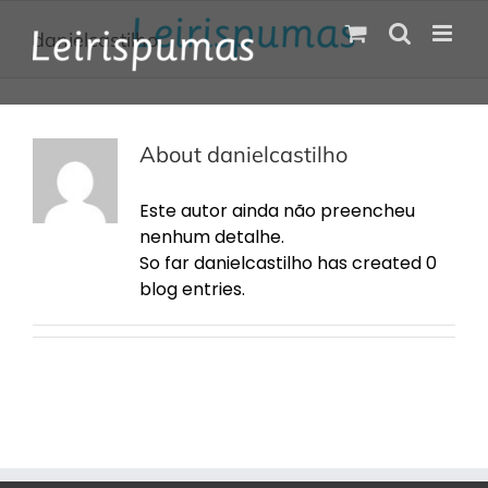
Skip
to
danielcastilho
content
About
danielcastilho
Este autor ainda não preencheu
nenhum detalhe.
So far danielcastilho has created 0
blog entries.