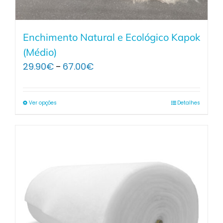
Enchimento Natural e Ecológico Kapok
(Médio)
Price
29.90
€
67.00
€
–
range:
29.90€
through
Ver opções
Detalhes
67.00€