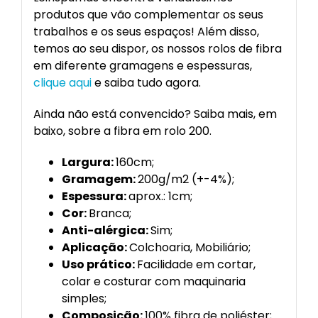
produtos que vão complementar os seus
trabalhos e os seus espaços! Além disso,
temos ao seu dispor, os nossos rolos de fibra
em diferente gramagens e espessuras,
clique aqui
e saiba tudo agora.
Ainda não está convencido? Saiba mais, em
baixo, sobre a fibra em rolo 200.
Largura:
160cm;
Gramagem:
200g/m2 (+-4%);
Espessura:
aprox.: 1cm;
Cor:
Branca;
Anti-alérgica:
Sim;
Aplicação:
Colchoaria, Mobiliário;
Uso prático:
Facilidade em cortar,
colar e costurar com maquinaria
simples;
Composição:
100% fibra de poliéster;