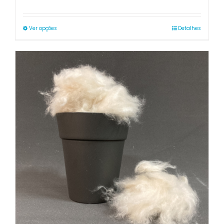
range:
24.95€
through
Ver opções
Detalhes
49.90€