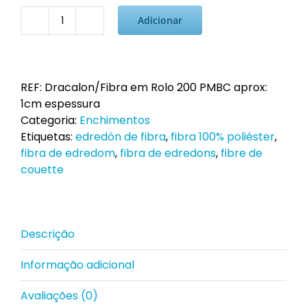
Adicionar
Quantidade
de
Dracalon/Fibra
em
REF:
Dracalon/Fibra em Rolo 200 PMBC aprox:
Rolo
1cm espessura
200
Categoria:
Enchimentos
PMBC
Etiquetas:
edredón de fibra
,
fibra 100% poliéster
,
aprox:
fibra de edredom
,
fibra de edredons
,
fibre de
1cm
couette
espessura
(Ideal
para
Filtros)
Descrição
Informação adicional
Avaliações (0)