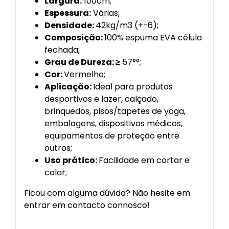
Largura:
100cm;
Espessura:
Várias;
Densidade:
42kg/m3 (+-6);
Composição:
100% espuma EVA célula
fechada;
Grau de Dureza: ≥
57°°;
Cor:
Vermelho;
Aplicação:
Ideal para produtos
desportivos e lazer, calçado,
brinquedos, pisos/tapetes de yoga,
embalagens, dispositivos médicos,
equipamentos de proteção entre
outros;
Uso prático:
Facilidade em cortar e
colar;
Ficou com alguma dúvida? Não hesite em
entrar em contacto connosco!