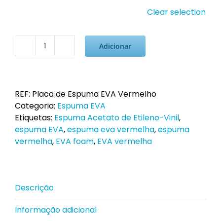
Clear selection
Adicionar
Quantidade
de
Placa
de
REF:
Placa de Espuma EVA Vermelho
Espuma
Categoria:
Espuma EVA
EVA
Etiquetas:
Espuma Acetato de Etileno-Vinil
,
Vermelho
espuma EVA
,
espuma eva vermelha
,
espuma
vermelha
,
EVA foam
,
EVA vermelha
Descrição
Informação adicional