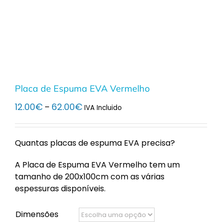
Placa de Espuma EVA Vermelho
Price
12.00
€
62.00
€
–
IVA Incluido
range:
12.00€
through
Quantas placas de espuma EVA precisa?
62.00€
A Placa de Espuma EVA Vermelho tem um
tamanho de 200x100cm com as várias
espessuras disponíveis.
Dimensões