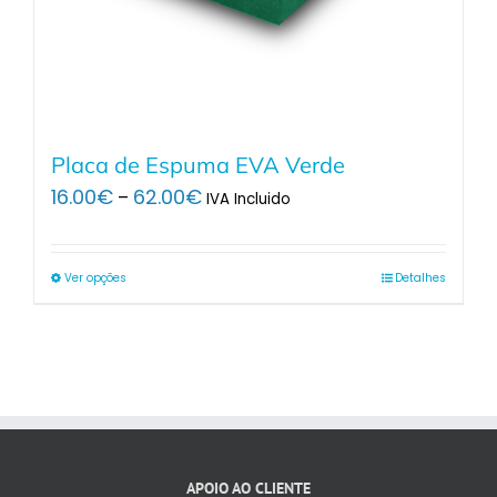
Placa de Espuma EVA Verde
Price
16.00
€
62.00
€
–
IVA Incluido
range:
16.00€
through
Ver opções
Detalhes
62.00€
APOIO AO CLIENTE