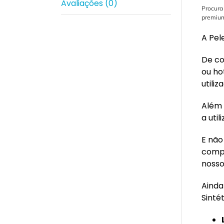
Avaliações (0)
Procura 
premiu
A Pel
De co
ou ho
utiliz
Além 
a uti
E não
compl
noss
Ainda
Sinté