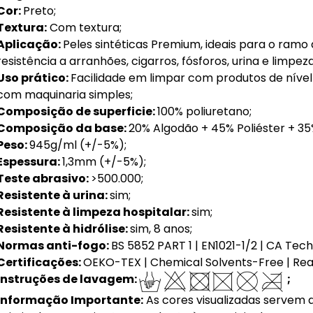
Cor:
Preto;
Textura:
Com textura;
Aplicação:
Peles sintéticas Premium, ideais para o ramo 
resistência a arranhões, cigarros, fósforos, urina e limpeza
Uso prático:
Facilidade em limpar com produtos de nível h
com maquinaria simples;
Composição de superficie:
100% poliuretano;
Composição da base:
20% Algodão + 45% Poliéster + 3
Peso:
945g/ml (+/-5%);
Espessura:
1,3mm (+/-5%);
Teste abrasivo:
>500.000;
Resistente à urina:
sim;
Resistente à limpeza hospitalar:
sim;
Resistente à hidrólise:
sim, 8 anos;
Normas anti-fogo:
BS 5852 PART 1 | EN1021-1/2 | CA Tech-.
Certificações:
OEKO-TEX | Chemical Solvents-Free | Re
Instruções de lavagem:
;
Informação Importante:
As cores visualizadas servem