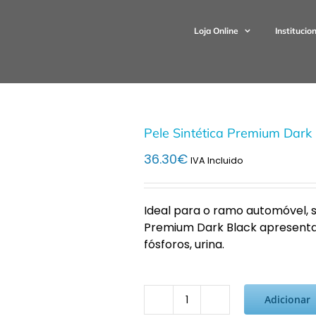
Loja Online
Institucio
Pele Sintética Premium Dark
36.30
€
IVA Incluido
Ideal para o ramo automóvel, sa
Premium Dark Black apresenta a
fósforos, urina.
Adicionar
Quantidade