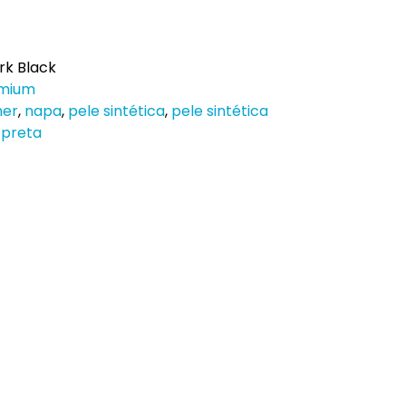
rk Black
emium
her
,
napa
,
pele sintética
,
pele sintética
 preta