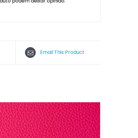
duto podem deixar opinião.
Email This Product