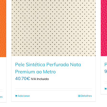
Pele Sintética Perfurada Nata
P
9
Premium ao Metro
40.70
€
IVA Incluido
Adicionar
Detalhes
es