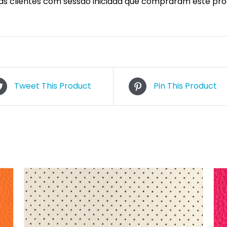
s clientes com sessão iniciada que compraram este pro
Tweet This Product
Pin This Product