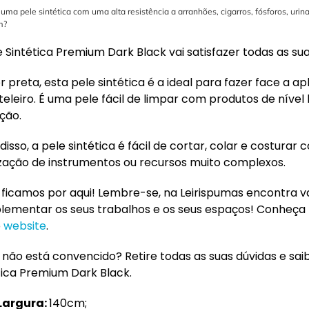
uma pele sintética com uma alta resistência a arranhões, cigarros, fósforos, urin
m?
e Sintética Premium Dark Black vai satisfazer todas as su
r preta, esta pele sintética é a ideal para fazer face a 
teleiro. É uma pele fácil de limpar com produtos de nível h
ação.
disso, a pele sintética é fácil de cortar, colar e costurar
lização de instrumentos ou recursos muito complexos.
 ficamos por aqui! Lembre-se, na Leirispumas encontra v
ementar os seus trabalhos e os seus espaços! Conheça
o
website
.
 não está convencido? Retire todas as suas dúvidas e saib
tica Premium Dark Black.
Largura:
140cm;