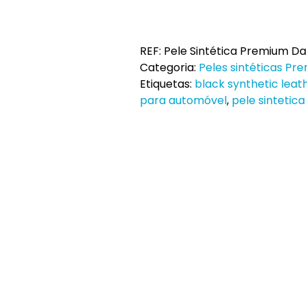
de
Pele
Sintética
REF:
Pele Sintética Premium Da
Premium
Categoria:
Peles sintéticas Pr
Dark
Etiquetas:
black synthetic leat
Black
para automóvel
,
pele sintetica
ao
Metro