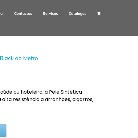
nal
Contactos
Serviços
Catálogos
 Black ao Metro
úde ou hoteleiro, a Pele Sintética
lta resistência a arranhões, cigarros,