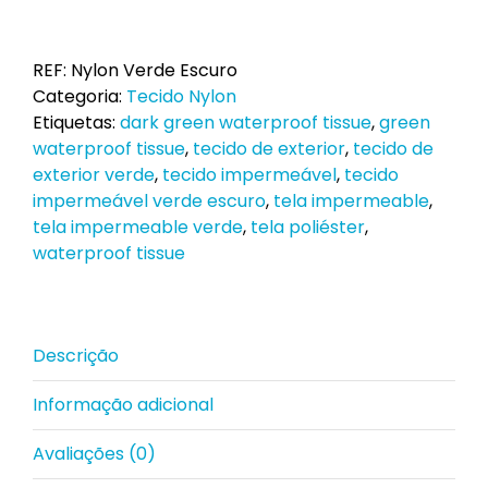
de
Nylon
Verde
REF:
Nylon Verde Escuro
Escuro
Categoria:
Tecido Nylon
ao
Etiquetas:
dark green waterproof tissue
,
green
Metro
waterproof tissue
,
tecido de exterior
,
tecido de
exterior verde
,
tecido impermeável
,
tecido
impermeável verde escuro
,
tela impermeable
,
tela impermeable verde
,
tela poliéster
,
waterproof tissue
Descrição
Informação adicional
Avaliações (0)