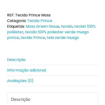
de
Tecido
Prince
REF:
Tecido Prince Moss
Moss
Categoria:
Tecido Prince
ao
Etiquetas:
Moss Green tissue
,
tecido
,
tecido 100%
metro
poliéster
,
tecido 100% poliester verde musgo
prince
,
tecido Prince
,
tela verde musgo
Descrição
Informação adicional
Avaliações (0)
Descrição