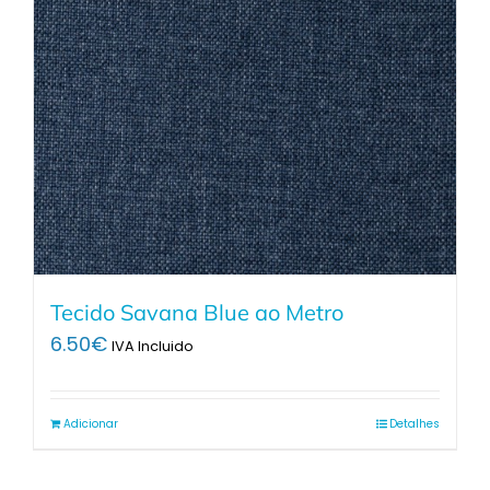
Tecido Savana Blue ao Metro
6.50
€
IVA Incluido
Adicionar
Detalhes