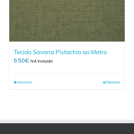
Tecido Savana Pistachio ao Metro
6.50
€
IVA Incluido
Adicionar
Detalhes