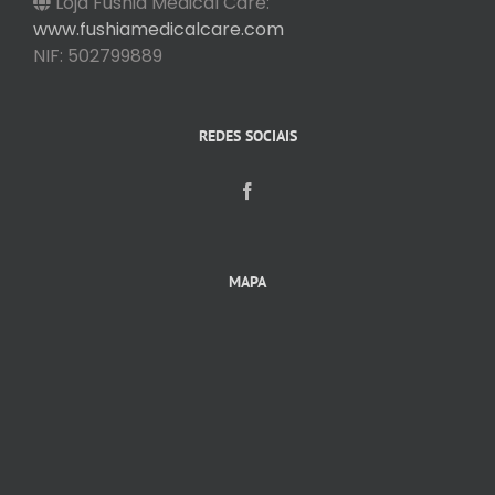
Loja Fushia Medical Care:
www.fushiamedicalcare.com
NIF: 502799889
REDES SOCIAIS
MAPA