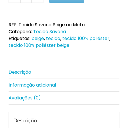
de
Tecido
Savana
REF:
Tecido Savana Beige ao Metro
Beige
Categoria:
Tecido Savana
ao
Etiquetas:
beige
,
tecido
,
tecido 100% poliéster
,
Metro
tecido 100% poliéster beige
Descrição
Informação adicional
Avaliações (0)
Descrição