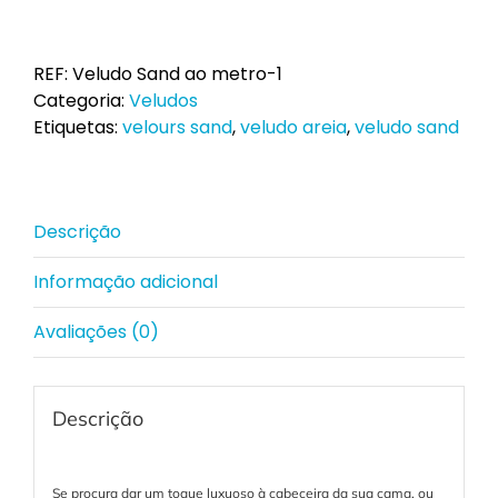
de
Veludo
Sand
REF:
Veludo Sand ao metro-1
ao
Categoria:
Veludos
metro
Etiquetas:
velours sand
,
veludo areia
,
veludo sand
Descrição
Informação adicional
Avaliações (0)
Descrição
Se procura dar um toque luxuoso à cabeceira da sua cama, ou