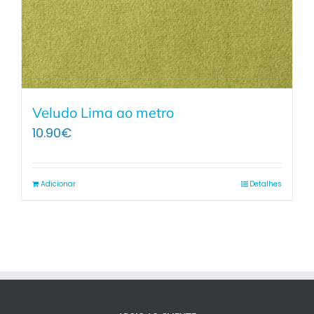
Veludo Lima ao metro
10.90
€
Adicionar
Detalhes