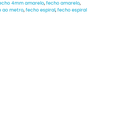
echo 4mm amarelo
,
fecho amarelo
,
o ao metro
,
fecho espiral
,
fecho espiral