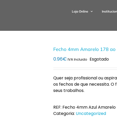
Loja Online
Institucio
Fecho 4mm Amarelo 178 ao 
0.96
€
Esgotado
IVA Incluido
Quer seja profissional ou aspi
os fechos de que necessita. O
seus trabalhos.
REF:
Fecho 4mm Azul Amarelo
Categoria:
Uncategorized