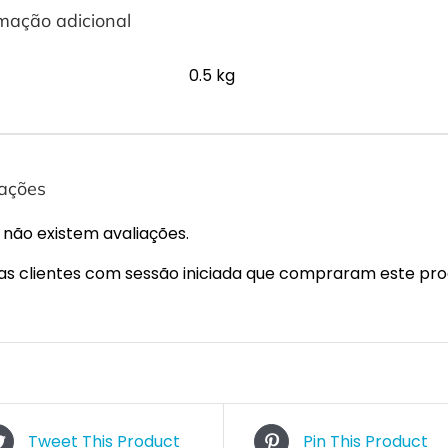
mação adicional
0.5 kg
iações
 não existem avaliações.
s clientes com sessão iniciada que compraram este pro
Tweet This Product
Pin This Product