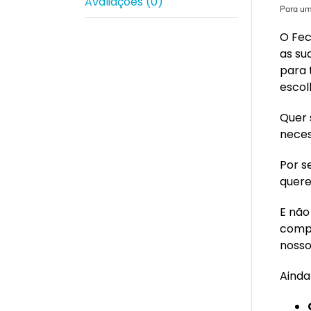
Avaliações (0)
Para um
O Fec
as su
para 
escol
Quer 
neces
Por s
quere
E não
compl
noss
Ainda