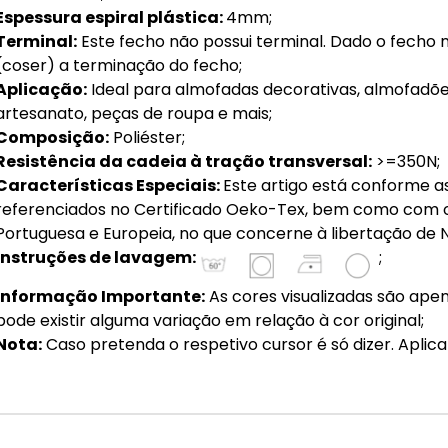
Espessura espiral plástica:
4mm;
Terminal:
Este fecho não possui terminal. Dado o fecho 
(coser) a terminação do fecho;
Aplicação:
Ideal para almofadas decorativas, almofadões,
artesanato, peças de roupa e mais;
Composição:
Poliéster;
Resistência da cadeia à tração transversal:
>=350N;
Características Especiais:
Este artigo está conforme as
referenciados no Certificado Oeko-Tex, bem como com os
Portuguesa e Europeia, no que concerne à libertação de N
Instruções de lavagem:
;
Informação Importante:
As cores visualizadas são apen
pode existir alguma variação em relação à cor original;
Nota:
Caso pretenda o respetivo cursor é só dizer. Aplic