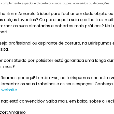
 complemento especial e discreto das suas roupas, acessórios ou decorações.
ho 4mm Amarelo é ideal para fechar um dado objeto ou 
as calças favoritas? Ou para aquela saia que lhe traz m
tornar as suas almofadas e cobertas mais práticas? Na Le
her!
seja profissional ou aspirante de costura, na Leirispumas
sita.
er constituído por poliéster está garantida uma longa du
r mais?
 ficamos por aqui! Lembre-se, na Leirispumas encontra v
ementar os seus trabalhos e os seus espaços! Conheça
o
website
.
 não está convencido? Saiba mais, em baixo, sobre o F
Cor:
Amarelo;