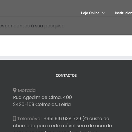
Loja Online
Institucio
espondentes à sua pesquisa.
CONTACTOS
Morada:
Rua Agodim de Cima, 400
2420-169 Colmeias, Leiria
Telemóvel:
+351 916 638 729 (O custo da
chamada para rede móvel será de acordo