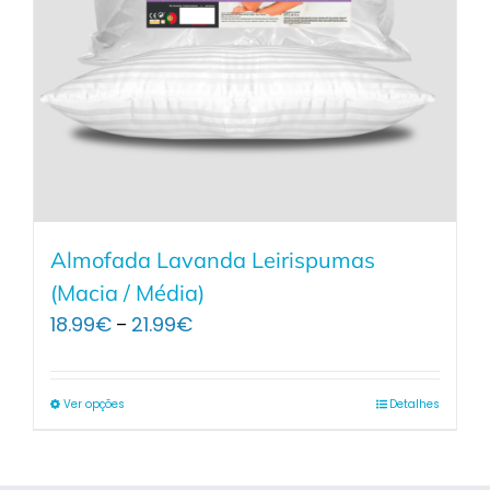
Almofada Lavanda Leirispumas
(Macia / Média)
Price
18.99
€
21.99
€
–
range:
18.99€
through
Ver opções
Detalhes
21.99€