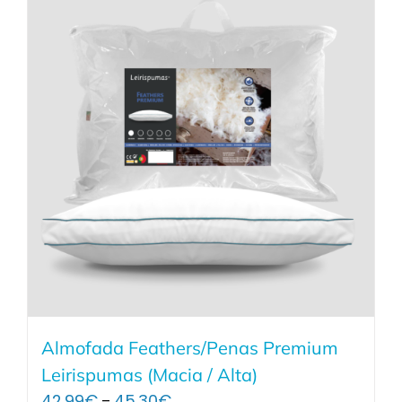
Almofada Feathers/Penas Premium
Leirispumas (Macia / Alta)
Price
42.99
€
45.30
€
–