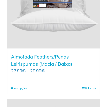
Almofada Feathers/Penas
Leirispumas (Macia / Baixa)
Price
27.99
€
29.99
€
–
range:
27.99€
through
Ver opções
Detalhes
29.99€