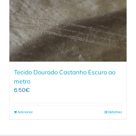
Tecido Dourado Castanho Escuro ao
metro
6.50
€
Adicionar
Detalhes