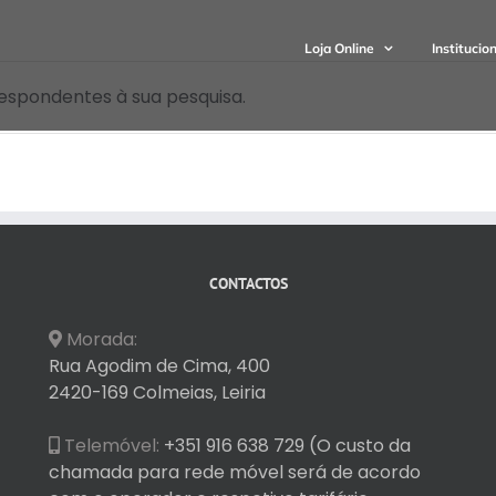
Loja Online
Institucio
espondentes à sua pesquisa.
CONTACTOS
Morada:
Rua Agodim de Cima, 400
2420-169 Colmeias, Leiria
Telemóvel:
+351 916 638 729 (O custo da
chamada para rede móvel será de acordo