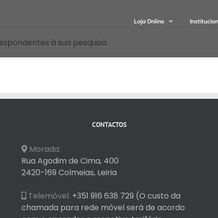
Loja Online
Institucio
espondentes à sua pesquisa.
CONTACTOS
Morada:
Rua Agodim de Cima, 400
2420-169 Colmeias, Leiria
Telemóvel:
+351 916 638 729 (O custo da
chamada para rede móvel será de acordo