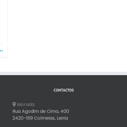
es
CONTACTOS
Morada:
Rua Agodim de Cima, 400
2420-169 Colmeias, Leiria