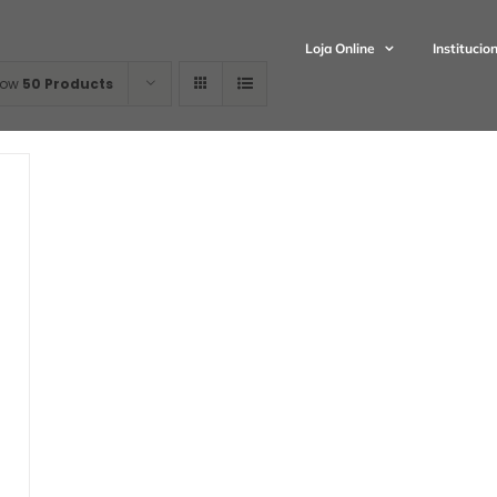
Loja Online
Institucio
how
50 Products