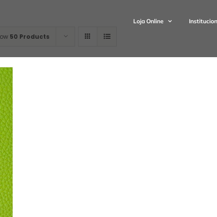
Loja Online
Institucio
how
50 Products