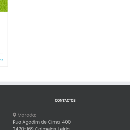
es
CONTACTOS
Morada:
Rua Agodim de Cima, 400
2420-169 Colmeias, Leiria