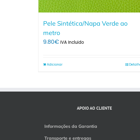
Pele Sintética/Napa Verde ao
metro
9.80
€
IVA Incluido
Adicionar
Detalh
APOIO AO CLIENTE
Informações da Garantia
Transporte e entregas