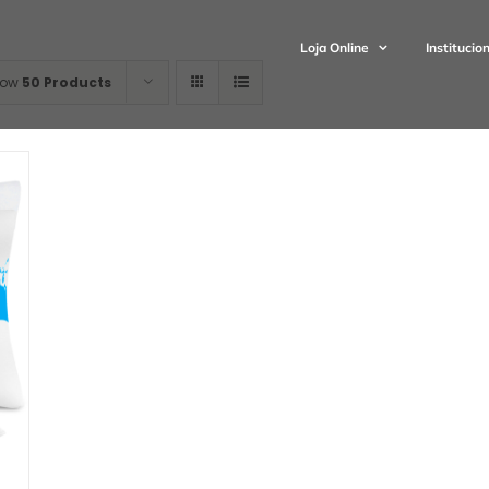
Loja Online
Institucio
how
50 Products