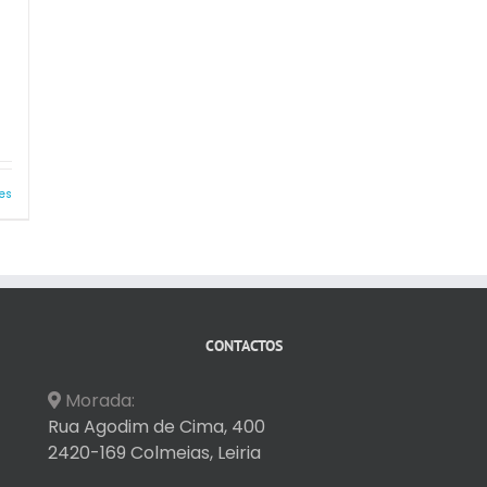
es
CONTACTOS
Morada:
Rua Agodim de Cima, 400
2420-169 Colmeias, Leiria