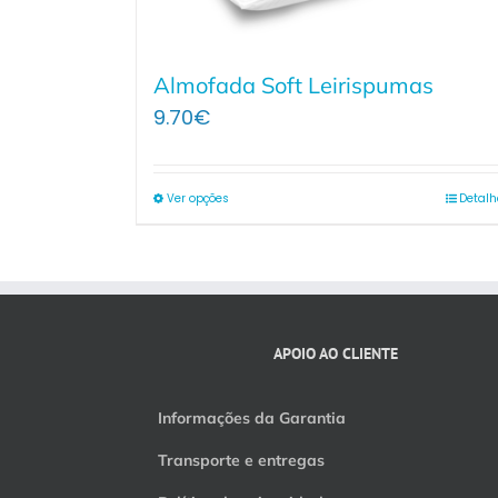
Almofada Soft Leirispumas
9.70
€
Ver opções
Detalh
APOIO AO CLIENTE
Informações da Garantia
Transporte e entregas