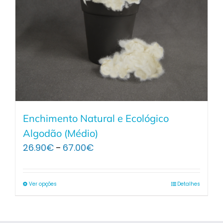
Enchimento Natural e Ecológico
Algodão (Médio)
Price
26.90
€
67.00
€
–
range:
26.90€
through
Ver opções
Detalhes
67.00€