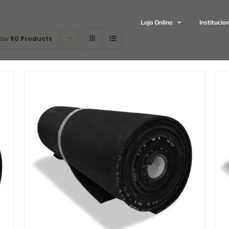
Loja Online
Institucio
how
50 Products