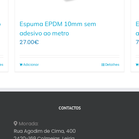
o
Espuma EPDM 10mm sem
adesivo ao metro
a
27.00
€
7
es
Adicionar
Detalhes
CONTACTOS
Morada:
Rua Agodim de Cima, 400
2420-169 Colmeias, Leiria