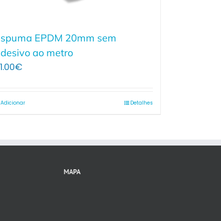
Espuma EPDM 20mm sem
desivo ao metro
1.00
€
Adicionar
Detalhes
MAPA