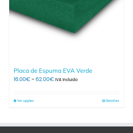
Placa de Espuma EVA Verde
Price
16.00
€
62.00
€
–
IVA Incluido
range:
16.00€
through
Ver opções
Detalhes
62.00€