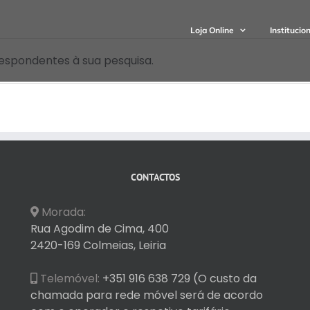
Loja Online
Institucio
espondentes à sua pesquisa.
CONTACTOS
Morada:
Rua Agodim de Cima, 400
2420-169 Colmeias, Leiria
Telemóvel:
+351 916 638 729 (O custo da
chamada para rede móvel será de acordo