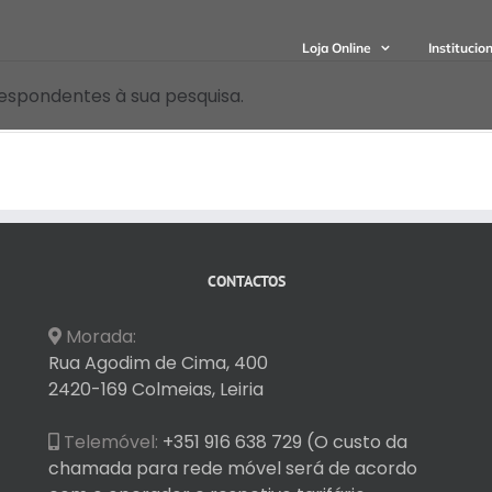
Loja Online
Institucio
espondentes à sua pesquisa.
CONTACTOS
Morada:
Rua Agodim de Cima, 400
2420-169 Colmeias, Leiria
Telemóvel:
+351 916 638 729 (O custo da
chamada para rede móvel será de acordo