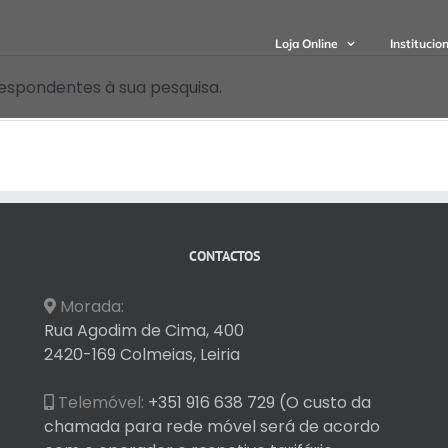
Loja Online
Institucio
espondentes à sua pesquisa.
CONTACTOS
Morada:
Rua Agodim de Cima, 400
2420-169 Colmeias, Leiria
Telemóvel:
+351 916 638 729 (O custo da
chamada para rede móvel será de acordo