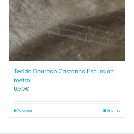
Tecido Dourado Castanho Escuro ao
metro
6.50
€
Adicionar
Detalhes