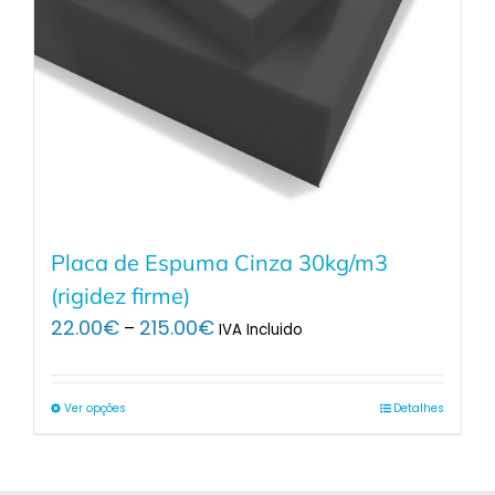
Placa de Espuma Cinza 30kg/m3
(rigidez firme)
Price
22.00
€
215.00
€
–
IVA Incluido
range:
22.00€
through
Ver opções
Detalhes
215.00€