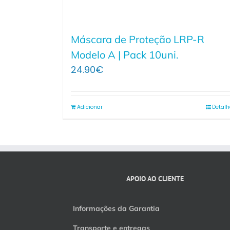
Máscara de Proteção LRP-R
Modelo A | Pack 10uni.
24.90
€
Adicionar
Detalh
APOIO AO CLIENTE
Informações da Garantia
Transporte e entregas