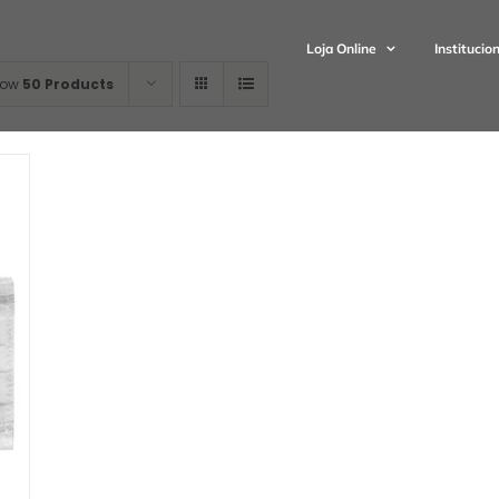
Loja Online
Institucio
how
50 Products