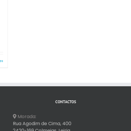
es
CONTACTOS
Morada:
Rua Agodim de Cima, 400
2420-169 Colmeias, Leiria