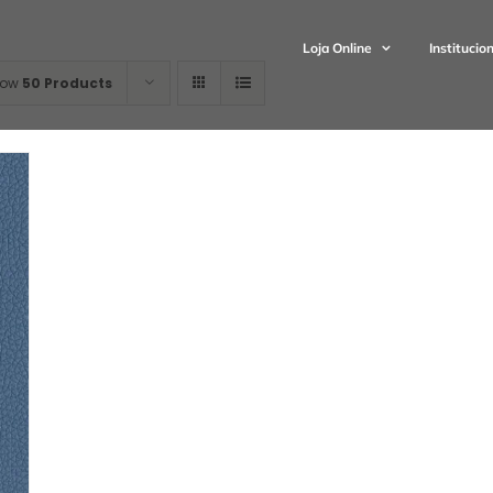
Loja Online
Institucio
how
50 Products