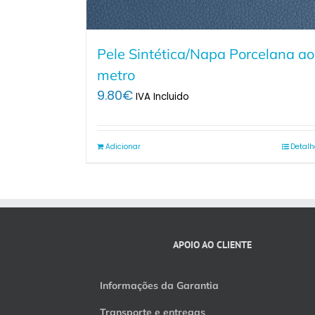
Pele Sintética/Napa Porcelana ao
metro
9.80
€
IVA Incluido
Adicionar
Detalh
APOIO AO CLIENTE
Informações da Garantia
Transporte e entregas