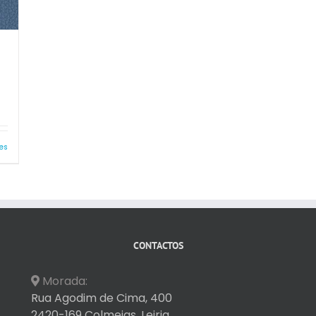
es
CONTACTOS
Morada:
Rua Agodim de Cima, 400
2420-169 Colmeias, Leiria