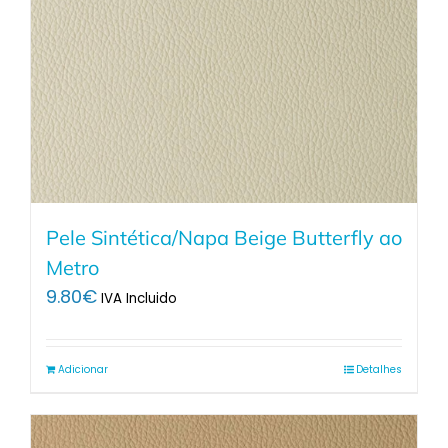
Pele Sintética/Napa Beige Butterfly ao
Metro
9.80
€
IVA Incluido
Adicionar
Detalhes