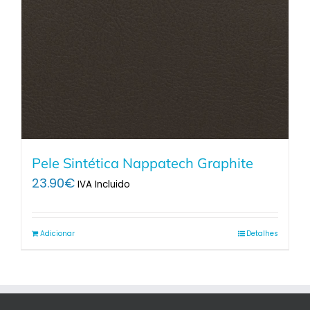
Pele Sintética Nappatech Graphite
23.90
€
IVA Incluido
Adicionar
Detalhes