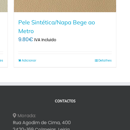
Pele Sintética/Napa Bege ao
Metro
9.80
€
IVA Incluido
es
Adicionar
Detalhes
CONTACTOS
Morada:
Rua Agodim de Cima, 400
2420-169 Colmeias, Leiria