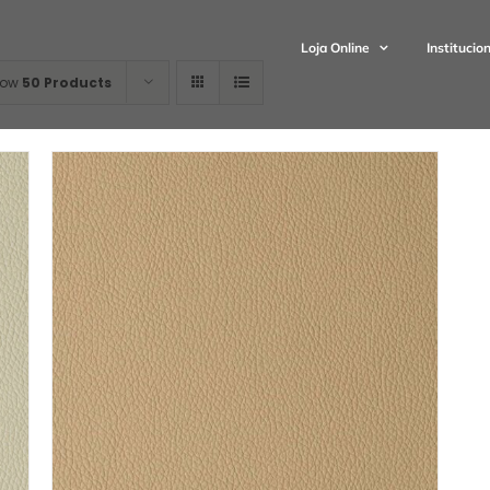
Loja Online
Institucio
how
50 Products