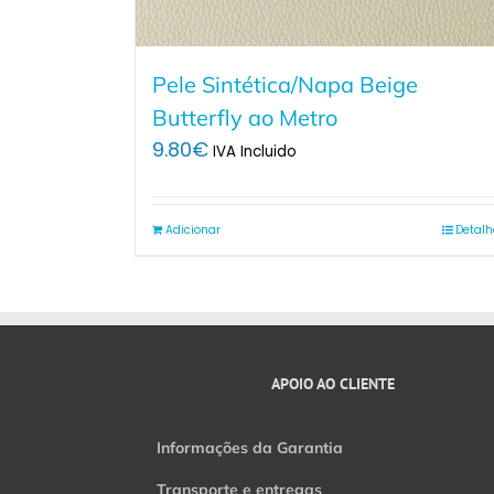
Pele Sintética/Napa Beige
Butterfly ao Metro
9.80
€
IVA Incluido
Adicionar
Detalh
APOIO AO CLIENTE
Informações da Garantia
Transporte e entregas