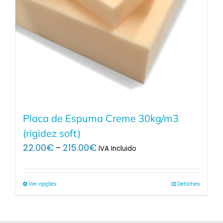
Placa de Espuma Creme 30kg/m3
(rigidez soft)
Price
22.00
€
215.00
€
–
IVA Incluido
range:
22.00€
through
Ver opções
Detalhes
215.00€