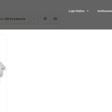
Loja Online
Institucio
how
50 Products