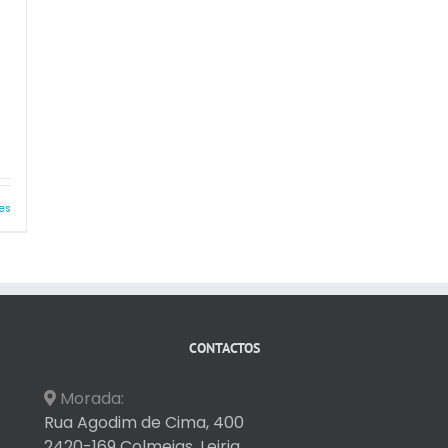
es
CONTACTOS
Morada:
Rua Agodim de Cima, 400
2420-169 Colmeias, Leiria