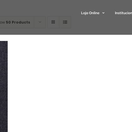
Loja Online
Institucio
how
50 Products