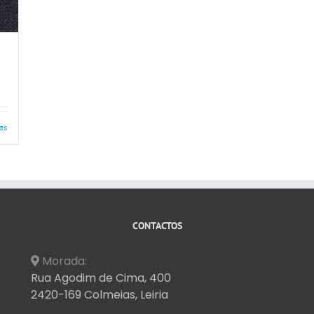
es
CONTACTOS
Morada:
Rua Agodim de Cima, 400
2420-169 Colmeias, Leiria