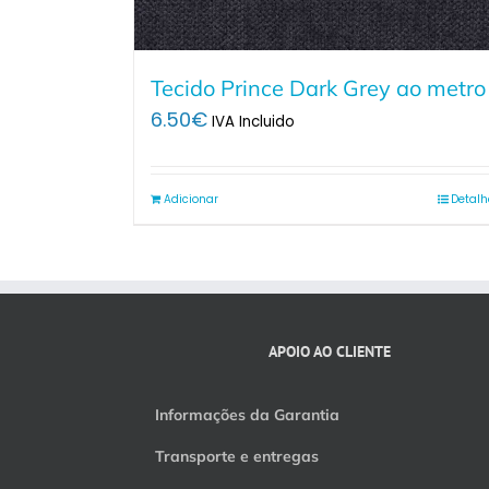
Tecido Prince Dark Grey ao metro
6.50
€
IVA Incluido
Adicionar
Detalh
APOIO AO CLIENTE
Informações da Garantia
Transporte e entregas