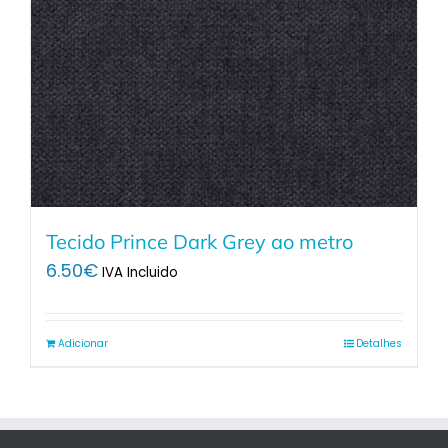
Tecido Prince Dark Grey ao metro
6.50
€
IVA Incluido
Adicionar
Detalhes