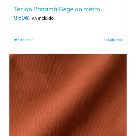
Tecido Panamá Bege ao metro
9.80
€
IVA Incluido
Adicionar
Detalhes