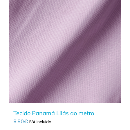
Tecido Panamá Lilás ao metro
9.80
€
IVA Incluido