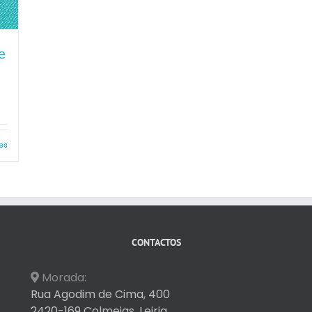
e
es
CONTACTOS
Morada:
Rua Agodim de Cima, 400
2420-169 Colmeias, Leiria