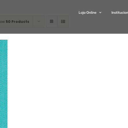
Loja Online
Institucio
how
50 Products