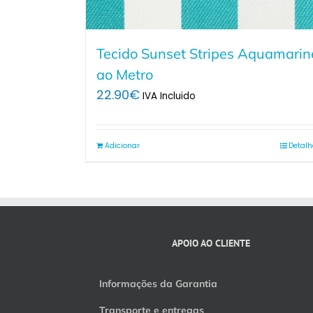
Tecido Sunset Stripes Aquamarin
ao Metro
22.90
€
IVA Incluido
Adicionar
Detalh
APOIO AO CLIENTE
Informações da Garantia
Transporte e entregas