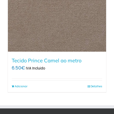
Tecido Prince Camel ao metro
6.50
€
IVA Incluido
Adicionar
Detalhes