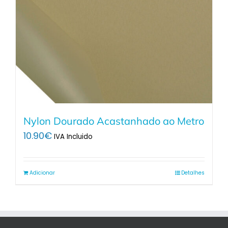
Nylon Dourado Acastanhado ao Metro
10.90
€
IVA Incluido
Adicionar
Detalhes