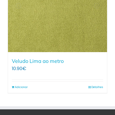
Veludo Lima ao metro
10.90
€
Adicionar
Detalhes