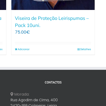
a
Viseira de Proteção Leirispumas –
Pack 10uni.
75.00
€
es
Adicionar
Detalhes
CONTACTOS
Morada:
Rua Agodim de Cima, 400
2420-169 Colmeias, Leiria