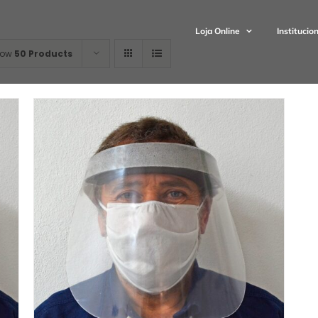
Loja Online
Institucio
how
50 Products