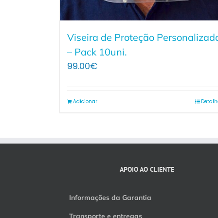
Viseira de Proteção Personalizad
– Pack 10uni.
99.00
€
Adicionar
Detalh
APOIO AO CLIENTE
Informações da Garantia
Transporte e entregas