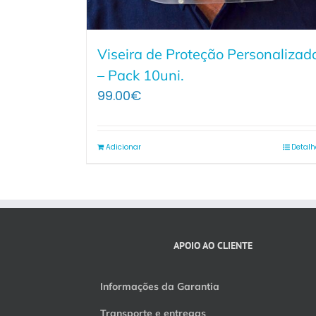
Viseira de Proteção Personalizad
– Pack 10uni.
99.00
€
Adicionar
Detalh
APOIO AO CLIENTE
Informações da Garantia
Transporte e entregas