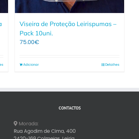
a
Viseira de Proteção Leirispumas –
Pack 10uni.
75.00
€
es
Adicionar
Detalhes
CONTACTOS
Morada:
Rua Agodim de Cima, 400
2420-169 Colmeias, Leiria