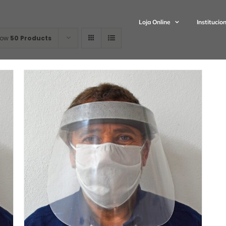
Loja Online
Institucio
how
50 Products