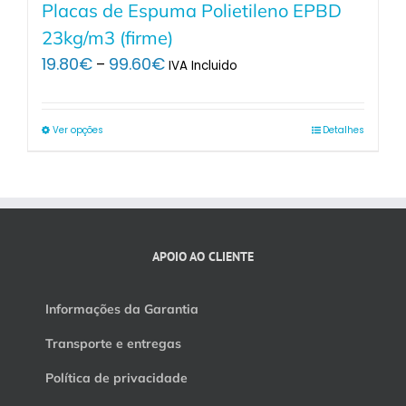
Placas de Espuma Polietileno EPBD
23kg/m3 (firme)
Price
19.80
€
99.60
€
–
IVA Incluido
range:
19.80€
through
Ver opções
Detalhes
99.60€
APOIO AO CLIENTE
Informações da Garantia
Transporte e entregas
Política de privacidade