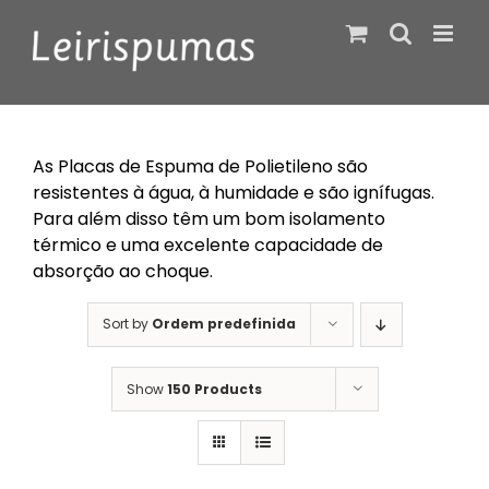
Skip
to
content
As Placas de Espuma de Polietileno são
resistentes à água, à humidade e são ignífugas.
Para além disso têm um bom isolamento
térmico e uma excelente capacidade de
absorção ao choque.
Sort by
Ordem predefinida
Show
150 Products