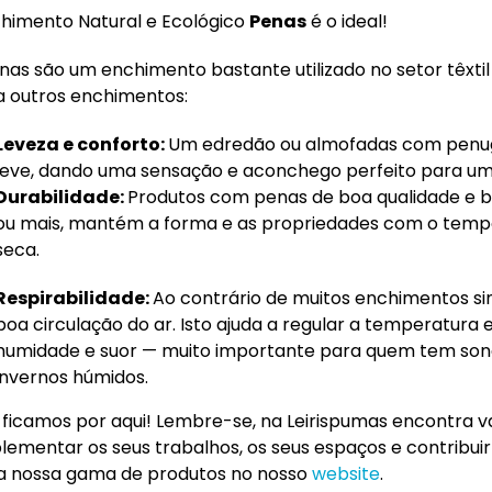
himento Natural e Ecológico
Penas
é o ideal!
nas são um enchimento bastante utilizado no setor têxtil
a outros enchimentos:
Leveza e conforto:
Um edredão ou almofadas com penug
leve, dando uma sensação e aconchego perfeito para um
Durabilidade:
Produtos com penas de boa qualidade e 
ou mais, mantém a forma e as propriedades com o tempo
seca.
Respirabilidade:
Ao contrário de muitos enchimentos s
boa circulação do ar. Isto ajuda a regular a temperatura 
humidade e suor — muito importante para quem tem son
invernos húmidos.
 ficamos por aqui! Lembre-se, na Leirispumas encontra v
ementar os seus trabalhos, os seus espaços e contribui
a nossa gama de produtos no nosso
website
.