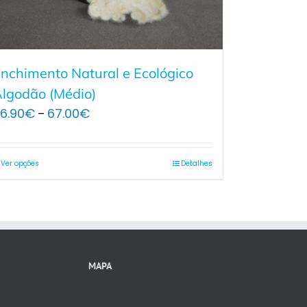
nchimento Natural e Ecológico
lgodão (Médio)
Price
6.90
€
67.00
€
–
range:
26.90€
through
Ver opções
Detalhes
67.00€
MAPA