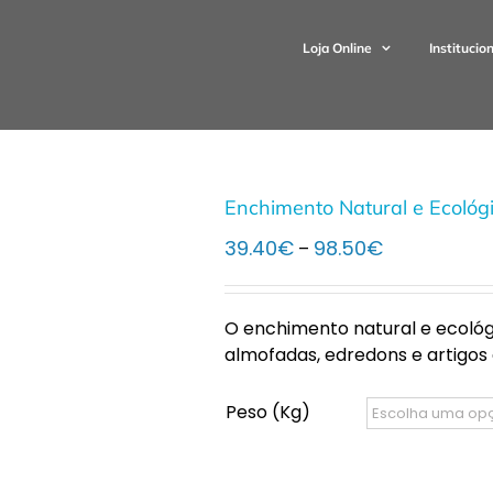
Loja Online
Institucio
Enchimento Natural e Ecológi
Price
39.40
€
98.50
€
–
range:
39.40€
through
O enchimento natural e ecológ
98.50€
almofadas, edredons e artigos de
Peso (Kg)