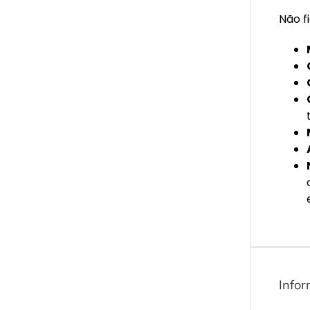
Não f
Infor