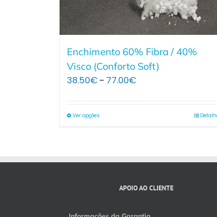
Enchimento 60% Fibra / 40%
Visco (Conforto Soft)
Price
38.50
€
77.00
€
–
range:
38.50€
through
Ver opções
Detalh
77.00€
APOIO AO CLIENTE
Informações da Garantia