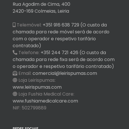
Rua Agodim de Cima, 400
2420-169 Colmeias, Leiria
Telemóvel:
+351 916 638 729 (O custo da
chamada para rede móvel será de acordo
com o operador e respetivo tarifário
contratado)
Telefone:
+351 244 721 426 (O custo da
chamada para rede fixa será de acordo com
o operador e respetivo tarifário contratado)
Email:
comercial@leirispumas.com
Loja Leirispumas:
www.leirispumas.com
Loja Fushia Medical Care:
www.fushiamedicalcare.com
NIF: 502799889
REDES SOCIAIS