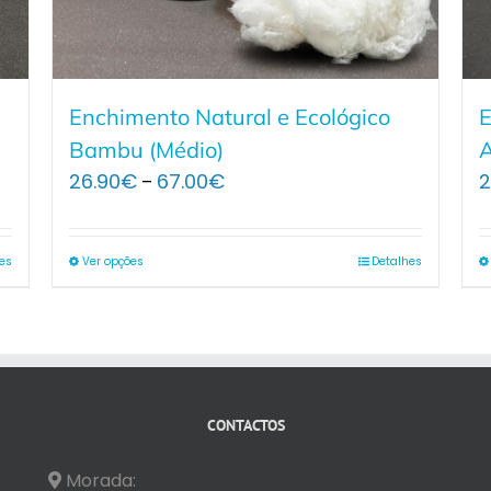
Enchimento Natural e Ecológico
E
Bambu (Médio)
A
Price
26.90
€
67.00
€
2
–
range:
26.90€
through
es
Ver opções
Detalhes
67.00€
CONTACTOS
Morada: