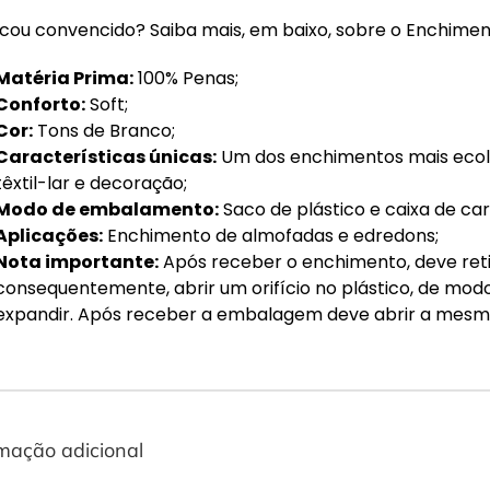
icou convencido? Saiba mais, em baixo, sobre o Enchimen
Matéria Prima:
100% Penas;
Conforto:
Soft;
Cor:
Tons de Branco;
Características únicas:
Um dos enchimentos mais ecoló
têxtil-lar e decoração;
Modo de embalamento:
Saco de plástico e caixa de ca
Aplicações:
Enchimento de almofadas e edredons;
Nota importante:
Após receber o enchimento, deve ret
consequentemente, abrir um orifício no plástico, de mo
expandir. Após receber a embalagem deve abrir a mesma
mação adicional