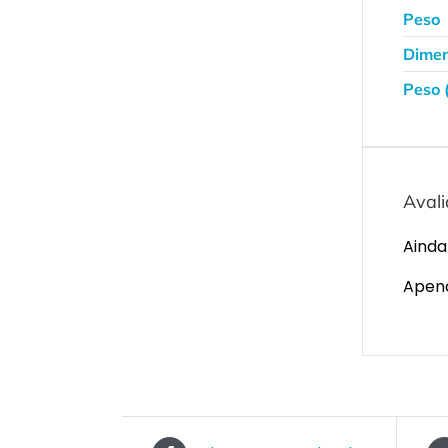
Peso
Dimen
Peso 
Aval
Ainda
Apena