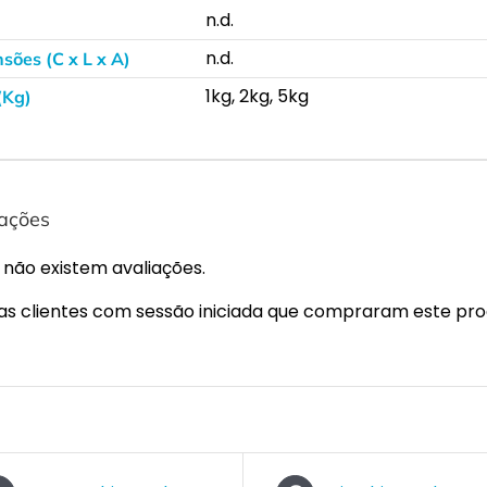
n.d.
n.d.
sões (C x L x A)
1kg, 2kg, 5kg
(Kg)
iações
 não existem avaliações.
s clientes com sessão iniciada que compraram este pro