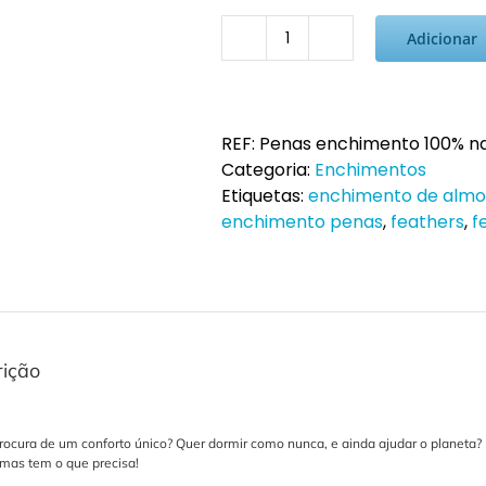
Adicionar
Quantidade
de
Enchimento
Natural
REF:
Penas enchimento 100% nat
e
Categoria:
Enchimentos
Ecológico
Etiquetas:
enchimento de almo
Penas
enchimento penas
,
feathers
,
f
(Soft)
rição
procura de um conforto único? Quer dormir como nunca, e ainda ajudar o planeta? 
umas tem o que precisa!