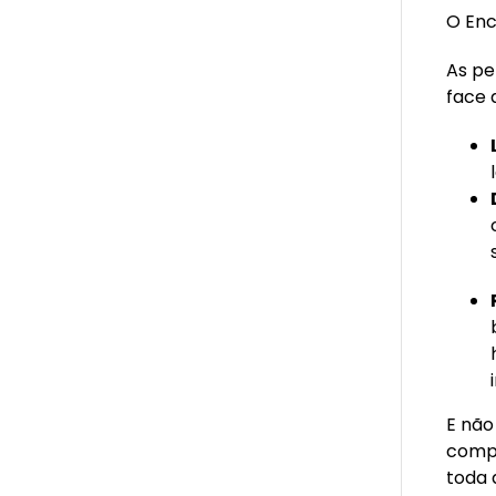
O Enc
As pe
face 
E não
compl
toda 