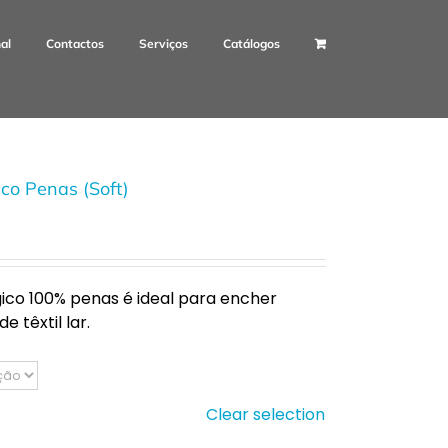
nal
Contactos
Serviços
Catálogos
co Penas (Soft)
ico 100% penas é ideal para encher
 têxtil lar.
Clear selection