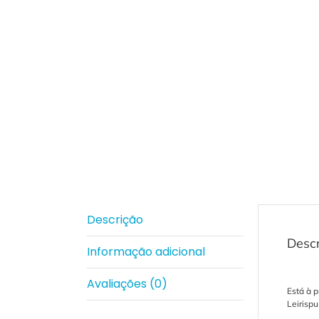
Descrição
Desc
Informação adicional
Avaliações (0)
Está à 
Leirisp