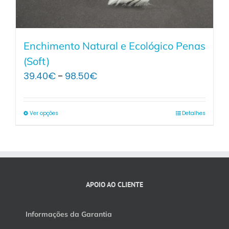
Enchimento Natural e Ecológico Penas
(Soft)
Price
39.40
€
98.50
€
–
range:
39.40€
through
Ver opções
Detalhes
98.50€
APOIO AO CLIENTE
Informações da Garantia