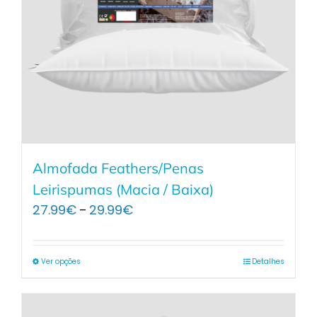
Almofada Feathers/Penas
Leirispumas (Macia / Baixa)
Price
27.99
€
29.99
€
–
range:
27.99€
through
Ver opções
Detalhes
29.99€