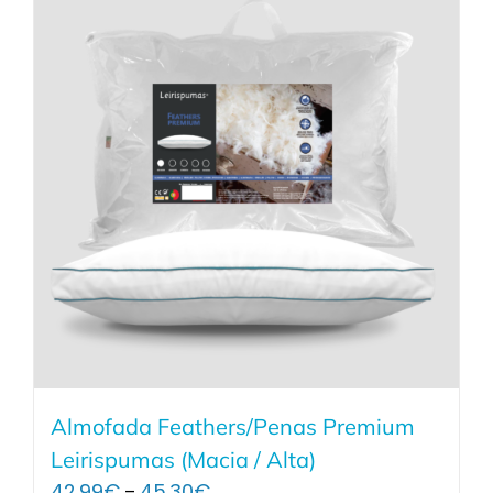
Almofada Feathers/Penas Premium
Leirispumas (Macia / Alta)
Price
42.99
€
45.30
€
–