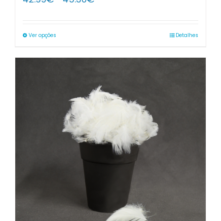
range:
42.99€
through
Ver opções
Detalhes
45.30€