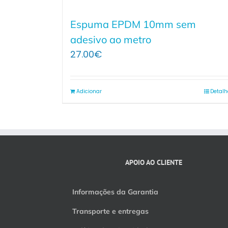
Espuma EPDM 10mm sem
adesivo ao metro
27.00
€
Adicionar
Detalh
APOIO AO CLIENTE
Informações da Garantia
Transporte e entregas