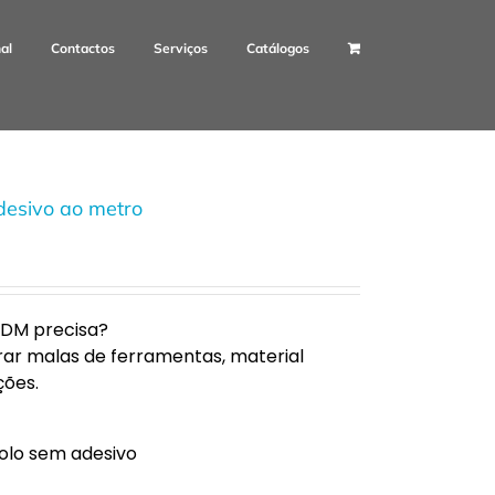
nal
Contactos
Serviços
Catálogos
sivo ao metro
DM precisa?
rar malas de ferramentas, material
ções.
lo sem adesivo