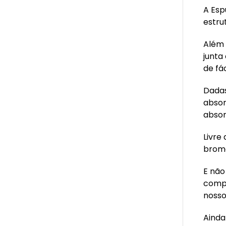
A Esp
estrut
Além 
junta
de fá
Dadas
absor
absor
Livre
bromo
E não
compl
noss
Ainda