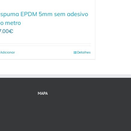
Espuma EPDM 5mm sem adesivo
o metro
7.00
€
Adicionar
Detalhes
MAPA