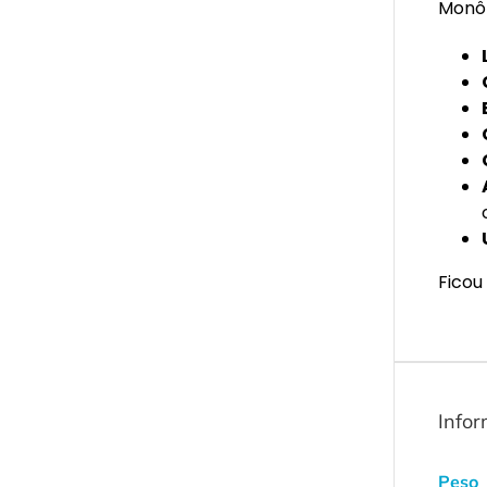
Monôm
Ficou
Infor
Peso