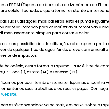
uma EPDM (Espuma de borracha de Monômero de Etileno
ura celular fechada, o que a torna resistente a interpéries
das suas utilizações mais caseiras, esta espuma é igual
 ou material tampão para as indústrias automotivas e m
cil manuseamento, simples para cortar e colar.
 as suas possibilidades de utilização, esta espuma preta 
vendo qualquer tipo de água. Ainda, é leve com uma alta
vente de impactos.
 de halogênio, desta forma, a Espuma EPDM é livre de com
(Br), iodo (I), astato (At) e tenesso (Ts).
 ficamos por aqui! Lembre-se, na Leirispumas encontra v
ementar os seus trabalhos e os seus espaços! Conheça
o
website
.
 não está convencido? Saiba mais, em baixo, sobre a E