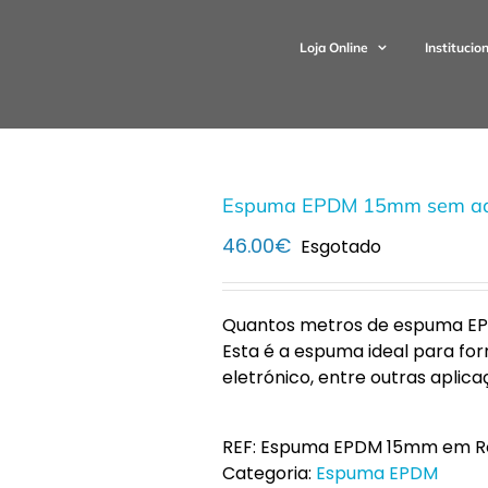
Loja Online
Institucio
Espuma EPDM 15mm sem ade
46.00
€
Esgotado
Quantos metros de espuma EP
Esta é a espuma ideal para for
eletrónico, entre outras aplica
REF:
Espuma EPDM 15mm em Ro
Categoria:
Espuma EPDM