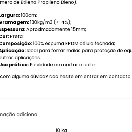
ero de Etileno Propileno Dieno).
Largura:
100cm;
Gramagem:
130kg/m3 (+-4%);
Espessura:
Aproximadamente 15mm;
Cor:
Preta;
Composição:
100% espuma EPDM célula fechada;
Aplicação:
Ideal para forrar malas para proteção de eq
outras aplicações;
Uso prático:
Facilidade em cortar e colar.
 com alguma dúvida? Não hesite em entrar em contacto
mação adicional
10 kg