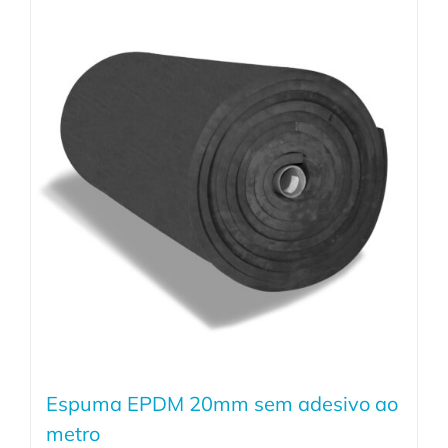
Espuma EPDM 20mm sem adesivo ao
metro