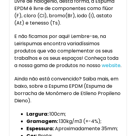
Livre de halogênio, desta forma, a Espuma
EPDM é livre de componentes como flúor
(F), cloro (CI), bromo(Br), iodo (I), astato
(At) e tenesso (Ts).
E não ficamos por aqui! Lembre-se, na
Leirispumas encontra variadíssimos
produtos que vão complementar os seus
trabalhos e os seus espaços! Conheça toda
a nossa gama de produtos no nosso
website
.
Ainda não está convencido? Saiba mais, em
baixo, sobre a Espuma EPDM (Espuma de
borracha de Monômero de Etileno Propileno
Dieno).
Largura:
100cm;
Gramagem:
130kg/m3 (+-4%);
Espessura:
Aproximadamente 35mm;
Cor:
Preta;