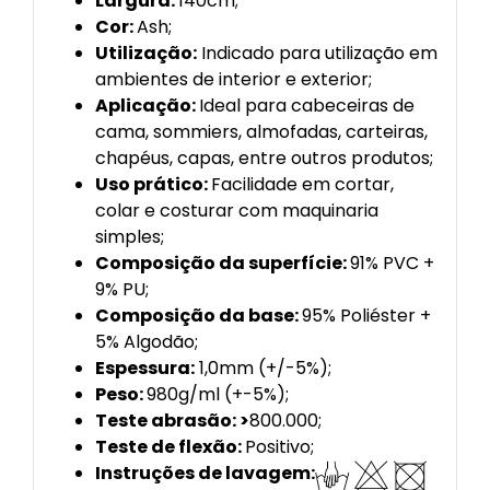
Largura:
140cm;
Cor:
Ash;
Utilização:
Indicado para utilização em
ambientes de interior e exterior;
Aplicação:
Ideal para cabeceiras de
cama, sommiers, almofadas, carteiras,
chapéus, capas, entre outros produtos;
Uso prático:
Facilidade em cortar,
colar e costurar com maquinaria
simples;
Composição da superfície:
91% PVC +
9% PU;
Composição da base:
95% Poliéster +
5% Algodão;
Espessura:
1,0mm (+/-5%);
Peso:
980g/ml (+-5%);
Teste abrasão: >
800.000;
Teste de flexão:
Positivo;
Instruções de lavagem: