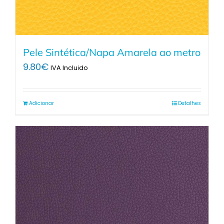
Pele Sintética/Napa Amarela ao metro
9.80
€
IVA Incluido
Adicionar
Detalhes