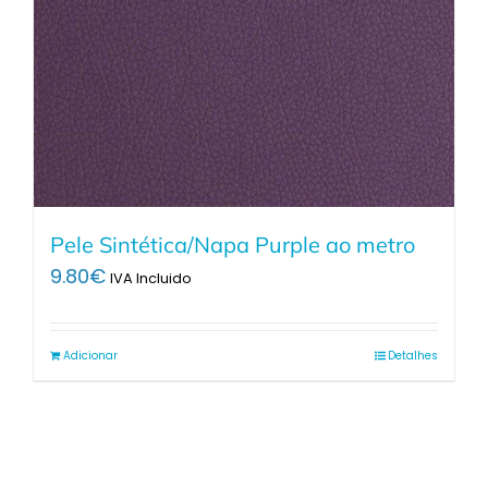
Pele Sintética/Napa Purple ao metro
9.80
€
IVA Incluido
Adicionar
Detalhes