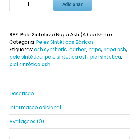
Adicionar
Quantidade
de
Pele
Sintética/Napa
REF:
Pele Sintética/Napa Ash (A) ao Metro
Ash
Categoria:
Peles Sintéticas Básicas
ao
Etiquetas:
ash synthetic leather
,
napa
,
napa ash
,
Metro
pele sintética
,
pele sintetica ash
,
piel sintética
,
piel sintética ash
Descrição
Informação adicional
Avaliações (0)