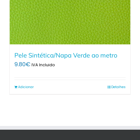
Pele Sintética/Napa Verde ao metro
9.80
€
IVA Incluido
Adicionar
Detalhes