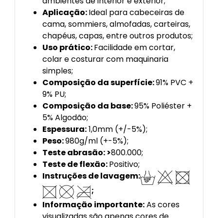
ambientes de interior e exterior;
Aplicação:
Ideal para cabeceiras de
cama, sommiers, almofadas, carteiras,
chapéus, capas, entre outros produtos;
Uso prático:
Facilidade em cortar,
colar e costurar com maquinaria
simples;
Composição da superfície:
91% PVC +
9% PU;
Composição da base:
95% Poliéster +
5% Algodão;
Espessura:
1,0mm (+/-5%);
Peso:
980g/ml (+-5%);
Teste abrasão: >
800.000;
Teste de flexão:
Positivo;
Instruções de lavagem:
;
Informação importante:
As cores
visualizadas são apenas cores de