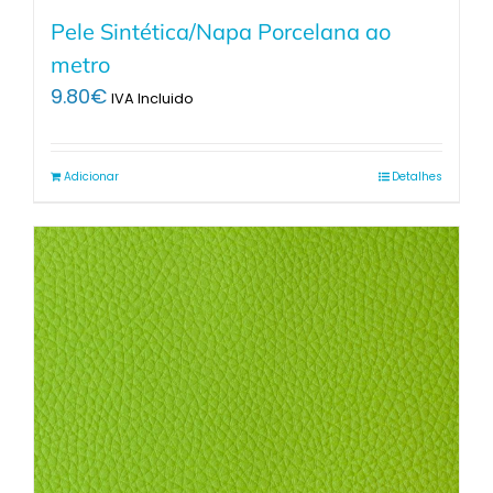
Pele Sintética/Napa Porcelana ao
metro
9.80
€
IVA Incluido
Adicionar
Detalhes