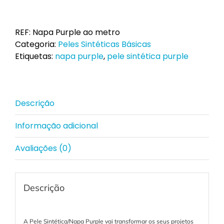
de
Pele
Sintética/Napa
REF:
Napa Purple ao metro
Purple
Categoria:
Peles Sintéticas Básicas
ao
Etiquetas:
napa purple
,
pele sintética purple
metro
Descrição
Informação adicional
Avaliações (0)
Descrição
A Pele Sintética/Napa Purple vai transformar os seus projetos