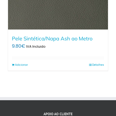
Pele Sintética/Napa Ash ao Metro
9.80
€
IVA Incluido
Adicionar
Detalhes
APOIO AO CLIENTE