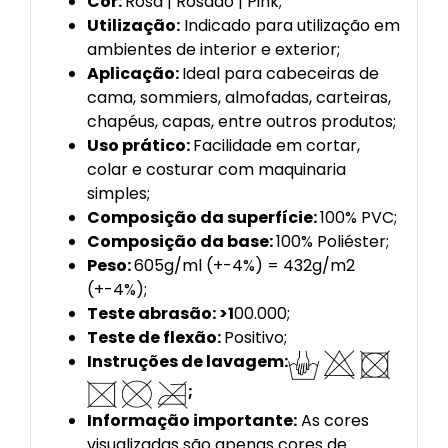
Cor:
Rosa | Rosado | Pink;
Utilização:
Indicado para utilização em
ambientes de interior e exterior;
Aplicação:
Ideal para cabeceiras de
cama, sommiers, almofadas, carteiras,
chapéus, capas, entre outros produtos;
Uso prático:
Facilidade em cortar,
colar e costurar com maquinaria
simples;
Composição da superfície:
100% PVC;
Composição da base:
100% Poliéster;
Peso:
605g/ml (+-4%) = 432g/m2
(+-4%);
Teste abrasão: >1
00.000;
Teste de flexão:
Positivo;
Instruções de lavagem:
;
Informação importante:
As cores
visualizadas são apenas cores de