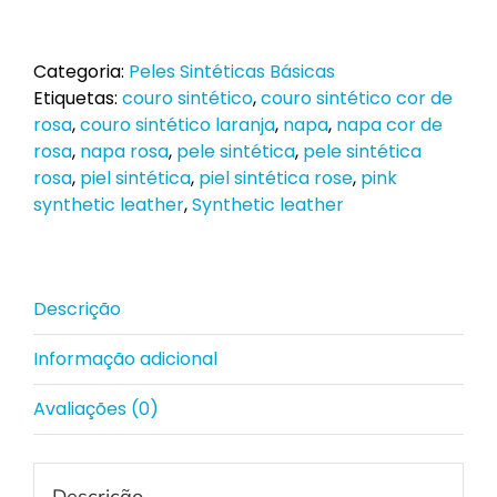
de
Pele
Sintética/Napa
Categoria:
Peles Sintéticas Básicas
Pink
Etiquetas:
couro sintético
,
couro sintético cor de
ao
rosa
,
couro sintético laranja
,
napa
,
napa cor de
metro
rosa
,
napa rosa
,
pele sintética
,
pele sintética
rosa
,
piel sintética
,
piel sintética rose
,
pink
synthetic leather
,
Synthetic leather
Descrição
Informação adicional
Avaliações (0)
Descrição